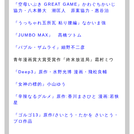
『空母いぶき GREAT GAME』かわぐちかいじ
協力・八木勝大 潮匡人 原案協力・惠谷治
『うっちゃれ五所瓦 粘り腰編』なかいま強
『JUMBO MAX』 髙橋ツトム
『バブル・ザムライ』細野不二彦
青年漫画賞大賞受賞作『終末放送局』霜村ミウ
『Deep3』原作・水野光博 漫画・飛松良輔
『女神の標的』小山ゆう
『辛辣なるグルメ』原作:香川まさひと 漫画:若狭
星
『ゴルゴ13』原作/さいとう・たかを さいとう・
プロ作品