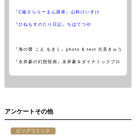
『C級さらりーまん講座』山科けいすけ
『ひねもすのたり日記』ちばてつや
『海の聲 こえ をきく』photo & text 古見きゅう
『永井豪の幻想怪画』永井豪＆ダイナミックプロ
アンケートその他
ビッグコミック