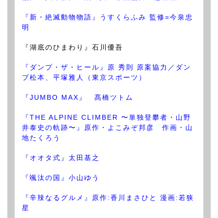
『新・絶滅動物物語』うすくらふみ 監修=今泉忠
明
『湖底のひまわり』石川優吾
『ダンプ・ザ・ヒール』原 秀則 原案協力／ダン
プ松本、平塚雅人（東京スポーツ）
『JUMBO MAX』 髙橋ツトム
『THE ALPINE CLIMBER 〜単独登攀者・山野
井泰史の軌跡〜』原作・よこみぞ邦彦 作画・山
地たくろう
『オオタ式』太田基之
『颯汰の国』小山ゆう
『辛辣なるグルメ』原作:香川まさひと 漫画:若狭
星