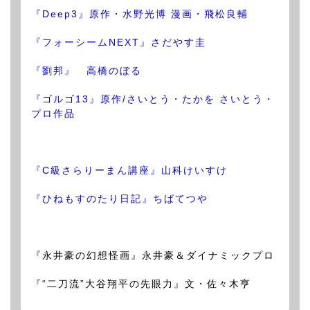
『Deep3』原作・水野光博 漫画・飛松良輔
『フォーシームNEXT』さだやす圭
『劉邦』 高橋のぼる
『ゴルゴ13』原作/さいとう・たかを さいとう・
プロ作品
『C級さらりーまん講座』山科けいすけ
『ひねもすのたり日記』ちばてつや
『永井豪の幻想怪画』永井豪＆ダイナミックプロ
『“二刀流”大谷翔平の先眼力』文・佐々木亨