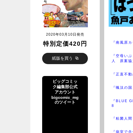
2020年03月10日発売
特別定価420円
『南風原カ
『空母いぶ
紙版を買う
人 原案協
『正直不動
ビッグコミッ
ク編集部公式
『颯汰の国
アカウント
bigcomic_mg
『BLUE G
のツイート
8
ビッグコミッ
『粘菌人間
ク編集部公式
アカウント
bigcomic_mg
『病室で念