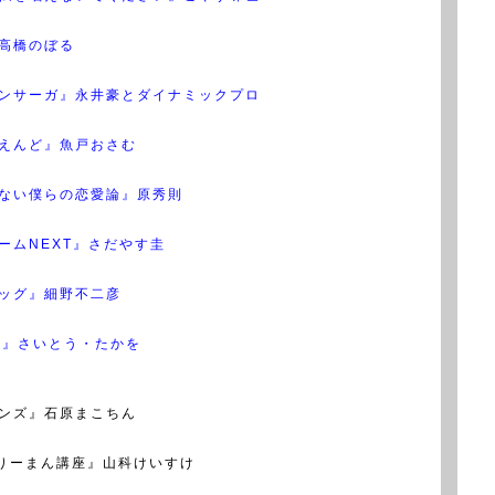
高橋のぼる
ンサーガ』永井豪とダイナミックプロ
えんど』魚戸おさむ
ない僕らの恋愛論』原秀則
ームNEXT』さだやす圭
ッグ』細野不二彦
3』さいとう・たかを
ンズ』石原まこちん
りーまん講座』山科けいすけ