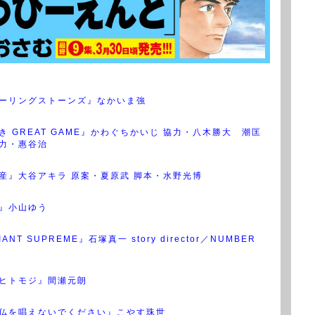
ーリングストーンズ』なかいま強
き GREAT GAME』かわぐちかいじ 協力・八木勝大 潮匡
力・惠谷治
産』大谷アキラ 原案・夏原武 脚本・水野光博
』小山ゆう
IANT SUPREME』石塚真一 story director／NUMBER
ヒトモジ』間瀬元朗
仏を唱えないでください』こやす珠世