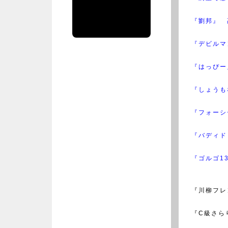
のツイート
『劉邦』 
『デビルマ
『はっぴー
『しょうも
『フォーシ
『バディド
『ゴルゴ1
『川柳フレ
『C級さら