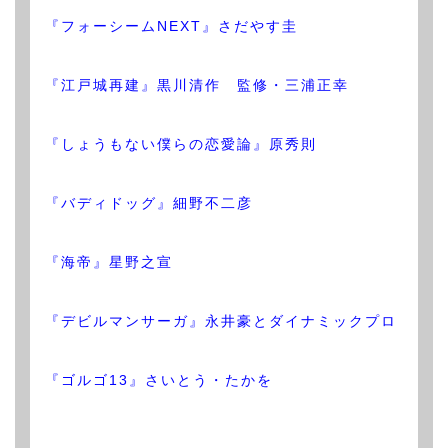
『フォーシームNEXT』さだやす圭
『江戸城再建』黒川清作 監修・三浦正幸
『しょうもない僕らの恋愛論』原秀則
『バディドッグ』細野不二彦
『海帝』星野之宣
『デビルマンサーガ』永井豪とダイナミックプロ
『ゴルゴ13』さいとう・たかを