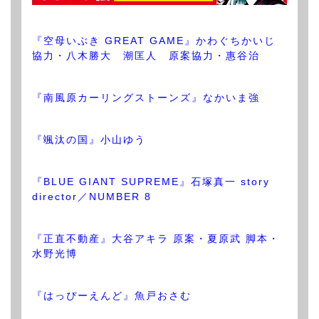
『空母いぶき GREAT GAME』かわぐちかいじ
協力・八木勝大 潮匡人 原案協力・惠谷治
『南風原カーリングストーンズ』なかいま強
『颯汰の国』小山ゆう
『BLUE GIANT SUPREME』石塚真一 story
director／NUMBER 8
『正直不動産』大谷アキラ 原案・夏原武 脚本・
水野光博
『はっぴーえんど』魚戸おさむ