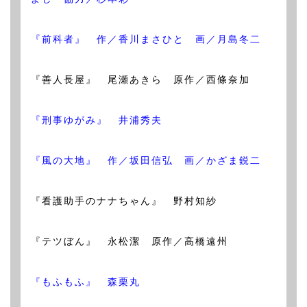
『前科者』 作／香川まさひと 画／月島冬二
『善人長屋』 尾瀬あきら 原作／西條奈加
『刑事ゆがみ』 井浦秀夫
『風の大地』 作／坂田信弘 画／かざま鋭二
『看護助手のナナちゃん』 野村知紗
『テツぼん』 永松潔 原作／高橋遠州
『もふもふ』 森栗丸