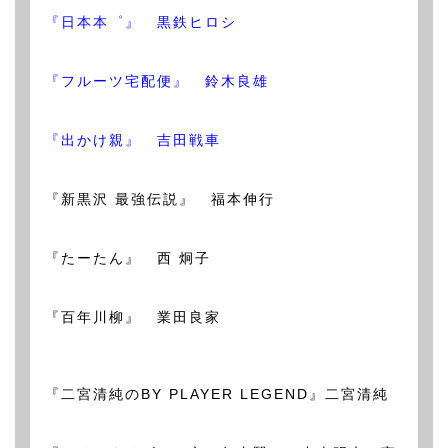
『日本本゜』 黒鉄ヒロシ
『フルーツ宅配便』 鈴木良雄
『出かけ親』 吉田戦車
『新黒沢 最強伝説』 福本伸行
『たーたん』 西 炯子
『百年川柳』 業田良家
『二宮清純のBY PLAYER LEGEND』二宮清純