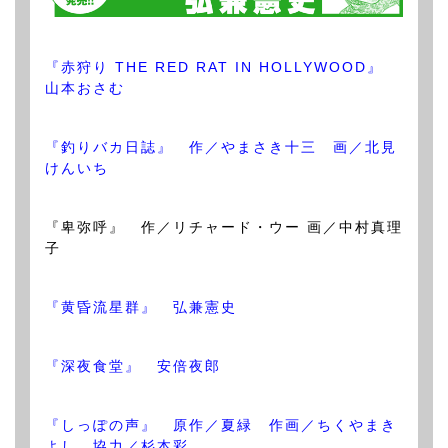
『赤狩り THE RED RAT IN HOLLYWOOD』
山本おさむ
『釣りバカ日誌』 作／やまさき十三 画／北見
けんいち
『卑弥呼』 作／リチャード・ウー 画／中村真理
子
『黄昏流星群』 弘兼憲史
『深夜食堂』 安倍夜郎
『しっぽの声』 原作／夏緑 作画／ちくやまき
よし 協力／杉本彩