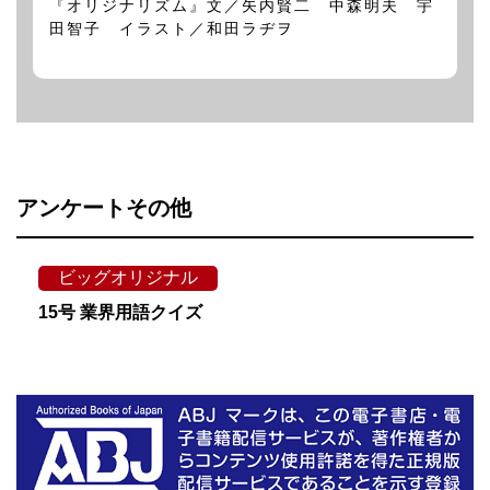
『オリジナリズム』文／矢内賢二 中森明夫 宇
田智子 イラスト／和田ラヂヲ
アンケートその他
ビッグオリジナル
15号 業界用語クイズ