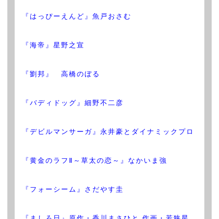
『はっぴーえんど』魚戸おさむ
『海帝』星野之宣
『劉邦』 高橋のぼる
『バディドッグ』細野不二彦
『デビルマンサーガ』永井豪とダイナミックプロ
『黄金のラフⅡ～草太の恋～』なかいま強
『フォーシーム』さだやす圭
『ましろ日』原作・香川まさひと 作画・若狭星