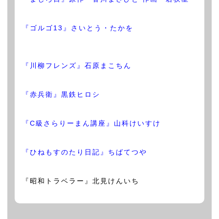
『ゴルゴ13』さいとう・たかを
『川柳フレンズ』石原まこちん
『赤兵衛』黒鉄ヒロシ
『C級さらりーまん講座』山科けいすけ
『ひねもすのたり日記』ちばてつや
『昭和トラベラー』北見けんいち