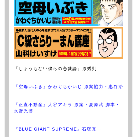
『しょうもない僕らの恋愛論』原秀則
『空母いぶき』かわぐちかいじ 原案協力・惠谷治
『正直不動産』大谷アキラ 原案・夏原武 脚本・
水野光博
『BLUE GIANT SUPREME』石塚真一