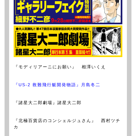
『モディリアーニにお願い』 相澤いくえ
『US-2 救難飛行艇開発物語』月島冬二
『諸星大二郎劇場』諸星大二郎
『北極百貨店のコンシェルジュさん』 西村ツチ
カ