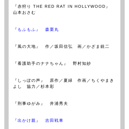
『赤狩り THE RED RAT IN HOLLYWOOD』
山本おさむ
『もふもふ』 森栗丸
『風の大地』 作／坂田信弘 画／かざま鋭二
『看護助手のナナちゃん』 野村知紗
『しっぽの声』 原作／夏緑 作画／ちくやまき
よし 協力／杉本彩
『刑事ゆがみ』 井浦秀夫
『出かけ親』 吉田戦車