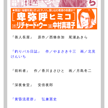
『善人長屋』 原作／西條奈加 尾瀬あきら
『釣りバカ日誌』 作／やまさき十三 画／北見
けんいち
『前科者』 作／香川まさひと 画／月島冬二
『深夜食堂』 安倍夜郎
『黄昏流星群』 弘兼憲史