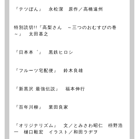
『テツぼん』 永松潔 原作／高橋遠州
特別読切!!『高梨さん ～三つのおむすびの巻
～』 太田基之
『日本本゜』 黒鉄ヒロシ
『フルーツ宅配便』 鈴木良雄
『新黒沢 最強伝説』 福本伸行
『百年川柳』 業田良家
『オリジナリズム』 文／とみさわ昭仁 枡野浩
一 樋口毅宏 イラスト／和田ラヂヲ