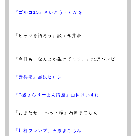
『ゴルゴ13』さいとう・たかを
『ビッグを語ろう』談：永井豪
『今日も、なんとか生きてます。』北沢バンビ
『赤兵衛』黒鉄ヒロシ
『C級さらりーまん講座』山科けいすけ
『おまたせ！ ペット様』石原まこちん
『川柳フレンズ』石原まこちん