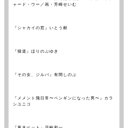
ャード・ウー／画・芳崎せいむ
『シャカイの窓』いとう耐
『猫道』ほりのぶゆき
『その女、ジルバ』有間しのぶ
『メメント飛日常〜ペンギンになった男〜』カラ
シユニコ
『風水ペット』花輪和一