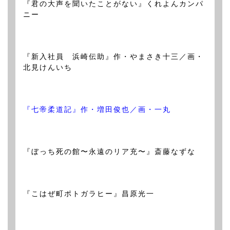
『君の大声を聞いたことがない』くれよんカンパ
ニー
『新入社員 浜崎伝助』作・やまさき十三／画・
北見けんいち
『七帝柔道記』作・増田俊也／画・一丸
『ぼっち死の館〜永遠のリア充〜』斎藤なずな
『こはぜ町ポトガラヒー』昌原光一