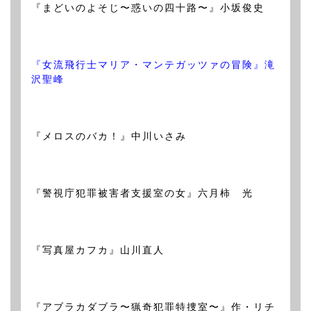
『まどいのよそじ〜惑いの四十路〜』小坂俊史
『女流飛行士マリア・マンテガッツァの冒険』滝
沢聖峰
『メロスのバカ！』中川いさみ
『警視庁犯罪被害者支援室の女』六月柿 光
『写真屋カフカ』山川直人
『アブラカダブラ〜猟奇犯罪特捜室〜』作・リチ