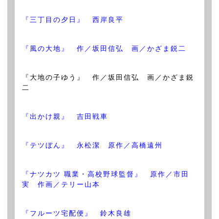
『三丁目の夕日』 西岸良平
『風の大地』 作／坂田信弘 画／かざま鋭二
『大地の子ゆう』 作／坂田信弘 画／かざま鋭
二
『出かけ親』 吉田戦車
『テツぼん』 永松潔 原作／高橋遠州
『ナツカツ 職業・高校野球監督』 原作／市田
実 作画／テリー山本
『フルーツ宅配便』 鈴木良雄