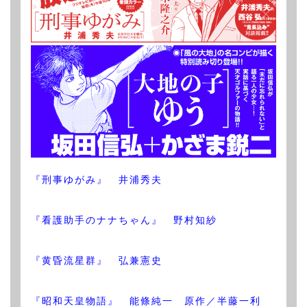
『刑事ゆがみ』 井浦秀夫
『看護助手のナナちゃん』 野村知紗
『黄昏流星群』 弘兼憲史
『昭和天皇物語』 能條純一 原作／半藤一利