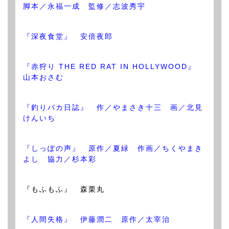
脚本／永福一成 監修／志波秀宇
『深夜食堂』 安倍夜郎
『赤狩り THE RED RAT IN HOLLYWOOD』
山本おさむ
『釣りバカ日誌』 作／やまさき十三 画／北見
けんいち
『しっぽの声』 原作／夏緑 作画／ちくやまき
よし 協力／杉本彩
『もふもふ』 森栗丸
『人間失格』 伊藤潤二 原作／太宰治