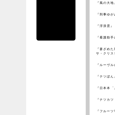
『風の大地
クオリジナル
編集部公式ア
『刑事ゆが
カウント
bigc_original
のツイート
『浮浪雲』
『看護助手
『蒼ざめた
サ・クリス
『ルーヴル
『テツぼん
『日本本゜
『ナツカツ
『フルーツ