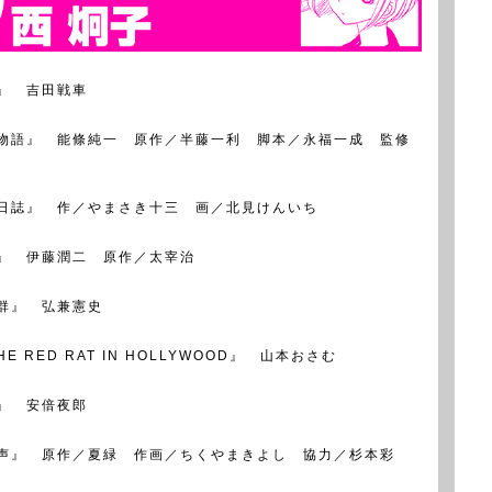
』 吉田戦車
物語』 能條純一 原作／半藤一利 脚本／永福一成 監修
日誌』 作／やまさき十三 画／北見けんいち
』 伊藤潤二 原作／太宰治
群』 弘兼憲史
HE RED RAT IN HOLLYWOOD』 山本おさむ
』 安倍夜郎
声』 原作／夏緑 作画／ちくやまきよし 協力／杉本彩