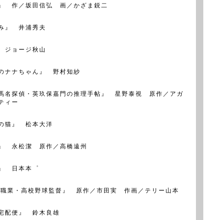
』 作／坂田信弘 画／かざま鋭二
み』 井浦秀夫
 ジョージ秋山
のナナちゃん』 野村知紗
馬名探偵・英玖保嘉門の推理手帖』 星野泰視 原作／アガ
ティー
の猫』 松本大洋
』 永松潔 原作／高橋遠州
』 日本本゜
 職業・高校野球監督』 原作／市田実 作画／テリー山本
宅配便』 鈴木良雄