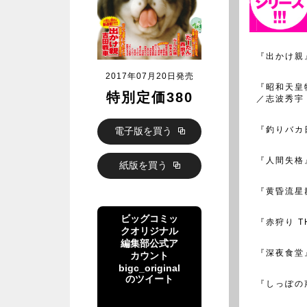
『出かけ親
2017年07月20日発売
『昭和天皇
特別定価380
／志波秀宇
『釣りバカ
電子版を買う
『人間失格
紙版を買う
『黄昏流星
ビッグコミッ
『赤狩り T
クオリジナル
編集部公式ア
『深夜食堂
カウント
bigc_original
のツイート
『しっぽの
ビッグコミッ