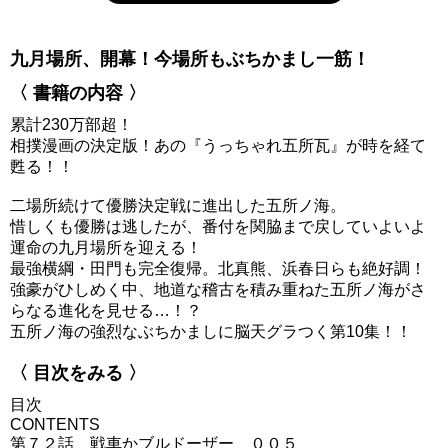
九月場所、開幕！今場所もぶちかまし一筋！
〈 書籍の内容 〉
累計230万部超！
相撲漫画の決定版！あの『うっちゃれ五所瓦』が時を経て
甦る！！
二場所続けて優勝決定戦に進出した五所ノ海。
惜しくも優勝は逃したが、番付を関脇まで戻していよいよ
運命の九月場所を迎える！
最強横綱・田門も完全復帰。北真熊、浜春日らも絶好調！
強豪がひしめく中、地道な稽古を積み重ねた五所ノ海がさ
らなる進化を見せる…！？
五所ノ海の強烈なぶちかましに脳天グラつく第10集！！
〈 目次をみる 〉
目次
CONTENTS
第７２話 戦車かブルドーザー ００５