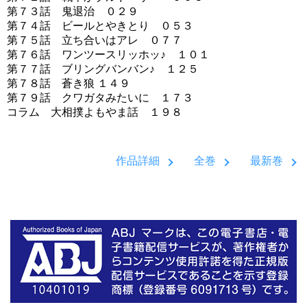
第７３話 鬼退治 ０２９
第７４話 ビールとやきとり ０５３
第７５話 立ち合いはアレ ０７７
第７６話 ワンツースリッホッ♪ １０１
第７７話 ブリングバンバン♪ １２５
第７８話 蒼き狼 １４９
第７９話 クワガタみたいに １７３
コラム 大相撲よもやま話 １９８
作品詳細
全巻
最新巻