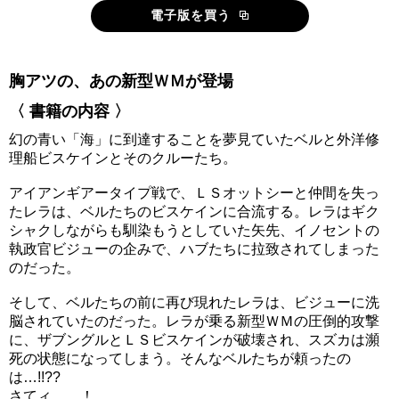
電子版を買う
胸アツの、あの新型ＷＭが登場
〈 書籍の内容 〉
幻の青い「海」に到達することを夢見ていたベルと外洋修
理船ビスケインとそのクルーたち。
アイアンギアータイプ戦で、ＬＳオットシーと仲間を失っ
たレラは、ベルたちのビスケインに合流する。レラはギク
シャクしながらも馴染もうとしていた矢先、イノセントの
執政官ビジューの企みで、ハブたちに拉致されてしまった
のだった。
そして、ベルたちの前に再び現れたレラは、ビジューに洗
脳されていたのだった。レラが乗る新型ＷＭの圧倒的攻撃
に、ザブングルとＬＳビスケインが破壊され、スズカは瀕
死の状態になってしまう。そんなベルたちが頼ったの
は…!!??
さてィ……！