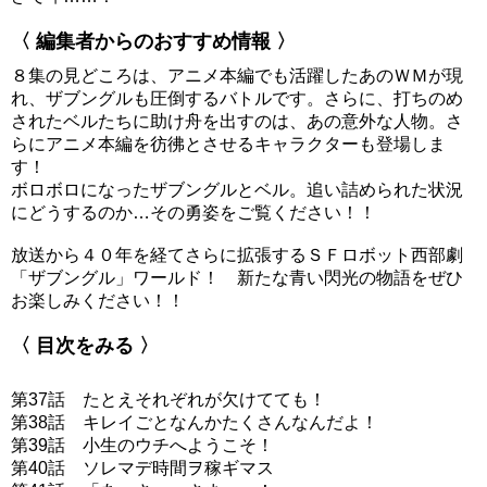
〈 編集者からのおすすめ情報 〉
８集の見どころは、アニメ本編でも活躍したあのＷＭが現
れ、ザブングルも圧倒するバトルです。さらに、打ちのめ
されたベルたちに助け舟を出すのは、あの意外な人物。さ
らにアニメ本編を彷彿とさせるキャラクターも登場しま
す！
ボロボロになったザブングルとベル。追い詰められた状況
にどうするのか…その勇姿をご覧ください！！
放送から４０年を経てさらに拡張するＳＦロボット西部劇
「ザブングル」ワールド！ 新たな青い閃光の物語をぜひ
お楽しみください！！
〈 目次をみる 〉
第37話 たとえそれぞれが欠けてても！
第38話 キレイごとなんかたくさんなんだよ！
第39話 小生のウチへようこそ！
第40話 ソレマデ時間ヲ稼ギマス