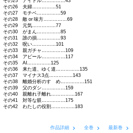
その25 アイドル……………43
その26 夫婦……………51
その27 モチベ……………59
その28 敵 or 味方……………69
その29 元気……………77
その30 がまん……………85
その31 誰の損……………93
その32 呪い……………101
その33 親ガチャ……………109
その34 アピール……………117
その35 AI……………125
その36 来た道、ゆく道……………135
その37 マイナス3点……………143
その38 離婚分析のすゝめ……………151
その39 父のダシ……………159
その40 親離れ子離れ……………167
その41 対等な躾……………175
その42 わたしの役割……………183
作品詳細
全巻
最新巻