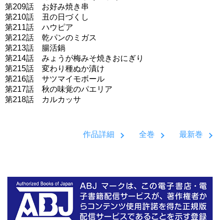
第209話 お好み焼き串
第210話 丑の日づくし
第211話 ハウピア
第212話 乾パンのミガス
第213話 腸活鍋
第214話 みょうが梅みそ焼きおにぎり
第215話 変わり種ぬか漬け
第216話 サツマイモボール
第217話 秋の味覚のパエリア
第218話 カルカッサ
作品詳細
全巻
最新巻