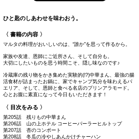
ひと匙のしあわせを味わおう。
〈 書籍の内容 〉
マルタの料理がおいしいのは、“誰か”を思って作るから。
家族や友達、恩師にご近所さん、そして自分も。
大切にしたいものを思う時間こそ、隠し味なのです♪
冷蔵庫の残り物をかき集めた実験的(!?)中華まん、最強の腸
活食材が詰まったお鍋に、家でキャンプ気分を味わえるパ
エリア、そして、恩師と食べる名店のプリンアラモード。
心とお腹に素直になって今日もいただきます！
〈 目次をみる 〉
第205話 残りもの中華まん
第206話 山の上ホテル コーヒーパーラーヒルトップ
第207話 杏のコンポート
第208話 冬瓜の冷やしあんかけチャーハン