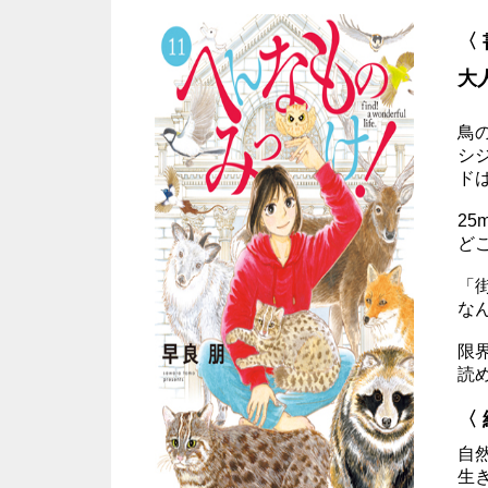
〈
大
鳥
シ
ド
25
ど
「
な
限
読
〈
自
生