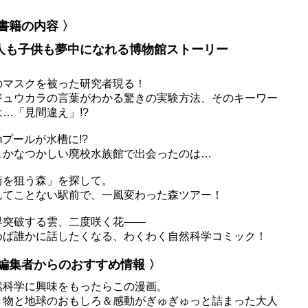
 書籍の内容 〉
人も子供も夢中になれる博物館ストーリー
のマスクを被った研究者現る！
ジュウカラの言葉がわかる驚きの実験方法、そのキーワー
は…「見間違え」!?
mプールが水槽に!?
こかなつかしい廃校水族館で出会ったのは…
街を狙う森」を探して。
んてことない駅前で、一風変わった森ツアー！
界突破する雲、二度咲く花――
めば誰かに話したくなる、わくわく自然科学コミック！
 編集者からのおすすめ情報 〉
然科学に興味をもったらこの漫画。
き物と地球のおもしろ＆感動がぎゅぎゅっと詰まった大人