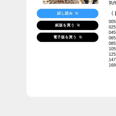
気
〈
試し読み
00
紙版を買う
0
0
電子版を買う
0
0
1
1
14
1