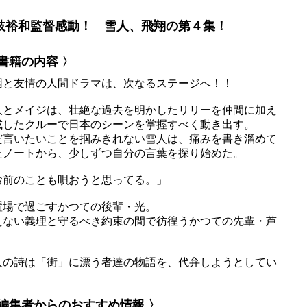
枝裕和監督感動！ 雪人、飛翔の第４集！
 書籍の内容 〉
困と友情の人間ドラマは、次なるステージへ！！
人とメイジは、壮絶な過去を明かしたリリーを仲間に加え
成したクルーで日本のシーンを掌握すべく動き出す。
だ言いたいことを掴みきれない雪人は、痛みを書き溜めて
たノートから、少しずつ自分の言葉を探り始めた。
お前のことも唄おうと思ってる。」
置場で過ごすかつての後輩・光。
えない義理と守るべき約束の間で彷徨うかつての先輩・芦
。
人の詩は「街」に漂う者達の物語を、代弁しようとしてい
。
 編集者からのおすすめ情報 〉