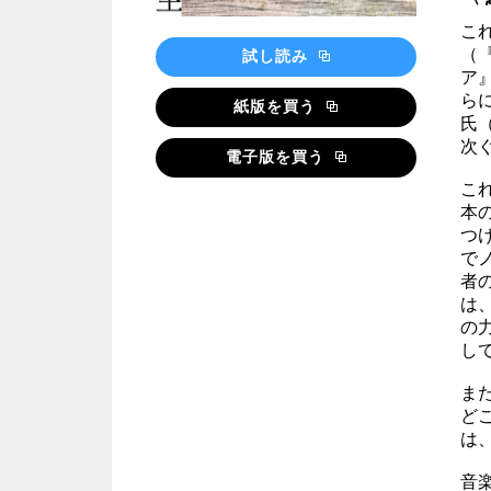
これ
（
試し読み
ア』
らに
紙版を買う
氏
次
電子版を買う
こ
本
つ
で
者
は
の
し
ま
ど
は
音