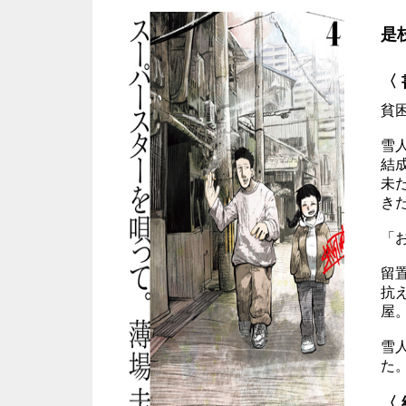
是
〈
貧
雪
結
未
き
「
留
抗
屋
雪
た
〈