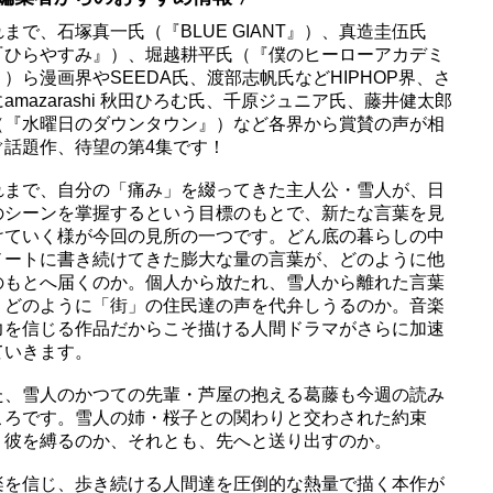
まで、石塚真一氏（『BLUE GIANT』）、真造圭伍氏
『ひらやすみ』）、堀越耕平氏（『僕のヒーローアカデミ
）ら漫画界やSEEDA氏、渡部志帆氏などHIPHOP界、さ
amazarashi 秋田ひろむ氏、千原ジュニア氏、藤井健太郎
（『水曜日のダウンタウン』）など各界から賞賛の声が相
ぐ話題作、待望の第4集です！
れまで、自分の「痛み」を綴ってきた主人公・雪人が、日
のシーンを掌握するという目標のもとで、新たな言葉を見
けていく様が今回の見所の一つです。どん底の暮らしの中
ノートに書き続けてきた膨大な量の言葉が、どのように他
のもとへ届くのか。個人から放たれ、雪人から離れた言葉
、どのように「街」の住民達の声を代弁しうるのか。音楽
力を信じる作品だからこそ描ける人間ドラマがさらに加速
ていきます。
た、雪人のかつての先輩・芦屋の抱える葛藤も今週の読み
ころです。雪人の姉・桜子との関わりと交わされた約束
、彼を縛るのか、それとも、先へと送り出すのか。
楽を信じ、歩き続ける人間達を圧倒的な熱量で描く本作が