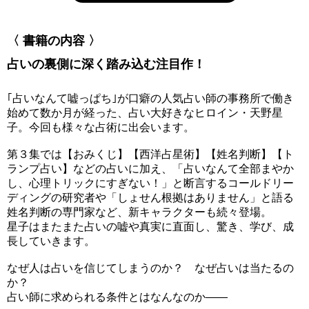
〈 書籍の内容 〉
占いの裏側に深く踏み込む注目作！
｢占いなんて嘘っぱち｣が口癖の人気占い師の事務所で働き
始めて数か月が経った、占い大好きなヒロイン・天野星
子。今回も様々な占術に出会います。
第３集では【おみくじ】【西洋占星術】【姓名判断】【ト
ランプ占い】などの占いに加え、「占いなんて全部まやか
し、心理トリックにすぎない！」と断言するコールドリー
ディングの研究者や「しょせん根拠はありません」と語る
姓名判断の専門家など、新キャラクターも続々登場。
星子はまたまた占いの嘘や真実に直面し、驚き、学び、成
長していきます。
なぜ人は占いを信じてしまうのか？ なぜ占いは当たるの
か？
占い師に求められる条件とはなんなのか――