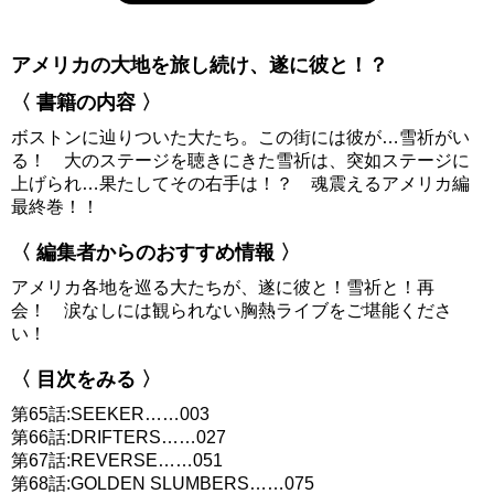
アメリカの大地を旅し続け、遂に彼と！？
〈 書籍の内容 〉
ボストンに辿りついた大たち。この街には彼が…雪祈がい
る！ 大のステージを聴きにきた雪祈は、突如ステージに
上げられ…果たしてその右手は！？ 魂震えるアメリカ編
最終巻！！
〈 編集者からのおすすめ情報 〉
アメリカ各地を巡る大たちが、遂に彼と！雪祈と！再
会！ 涙なしには観られない胸熱ライブをご堪能くださ
い！
〈 目次をみる 〉
第65話:SEEKER……003
第66話:DRIFTERS……027
第67話:REVERSE……051
第68話:GOLDEN SLUMBERS……075