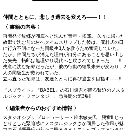
仲間とともに、悲しき過去を変えろ――！！
〈 書籍の内容 〉
再開発で故郷が湖底へと沈んだ青年・拓郎。 久々に帰った
故郷で沈む前の村へタイムスリップした彼は、廃村式の日
に行方不明になった同級生3人を救うため奮闘していた。
だが、仲間たちが消えた理由が自分にあることを思い出し
た矢先、拓郎は無理やり現代へと戻されてしまった――!!
失意に沈む拓郎だったが、彼の行動の結果未来が変わり、2
人の同級生が救われていた。
立ち直った拓郎は、友達とともに再び過去を目指す――!!
『スプライト』『BABEL』の石川優吾が贈る緊迫のノスタ
ルジック・ファンタジー、急展開の第3集!!
〈 編集者からのおすすめ情報 〉
スタジオジブリ プロデューサー・鈴木敏夫氏、興奮!! じっ
とりとした緊迫感にノスタルジックさが同居した作風が魅
力の石川優吾氏が新たに贈るタイムスリップ・ファンタジ