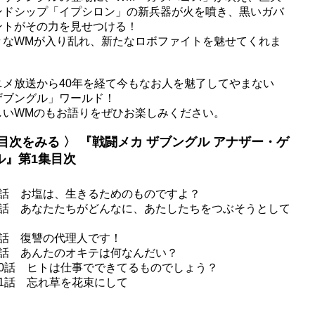
ンドシップ「イプシロン」の新兵器が火を噴き、黒いガバ
ントがその力を見せつける！
々なWMが入り乱れ、新たなロボファイトを魅せてくれま
ニメ放送から40年を経て今もなお人を魅了してやまない
ザブングル」ワールド！
しいWMのもお語りをぜひお楽しみください。
 目次をみる 〉 『戦闘メカ ザブングル アナザー・ゲ
ル』第1集目次
6話 お塩は、生きるためのものですよ？
7話 あなたたちがどんなに、あたしたちをつぶそうとして
8話 復讐の代理人です！
9話 あんたのオキテは何なんだい？
10話 ヒトは仕事でできてるものでしょう？
11話 忘れ草を花束にして