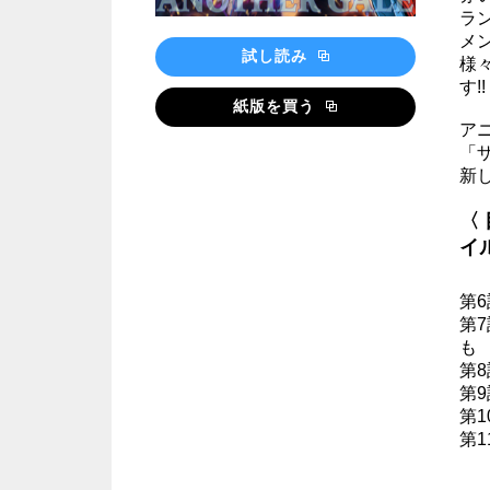
ラ
メ
試し読み
様
す!!
紙版を買う
ア
「
新
〈
イ
第
第
も
第
第
第
第