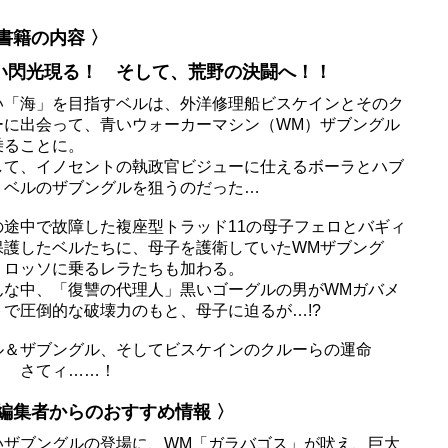
 書籍の内容 〉
い閃光現る！ そして、荒野の決闘へ！！
い「海」を目指すベルは、外洋修理船ビスケインとそのク
ーに出会って、青いウォーカーマシン（WM）ザブングル
乗ることに。
して、イノセントの執政官ビジューに仕えるボーラとハブ
、ベルのザブングルを狙うのだった…
の途中で故障した複座型トラッド11の母子フェロとバギィ
保護したベルたちに、母子を護衛していたWMザブング
・ロッソに乗るレラたちも加わる。
んな中、「復讐の代理人」黒いゴーグルの男がWMガバメ
トで圧倒的な破壊力のもと、母子に迫るが…!?
ル＆ザブングル、そしてビスケインのクルーらの運命
？ さてィ……！
 編集者からのおすすめ情報 〉
いザブングルの登場に、WM「ガラバゴス」が吠え、巨大