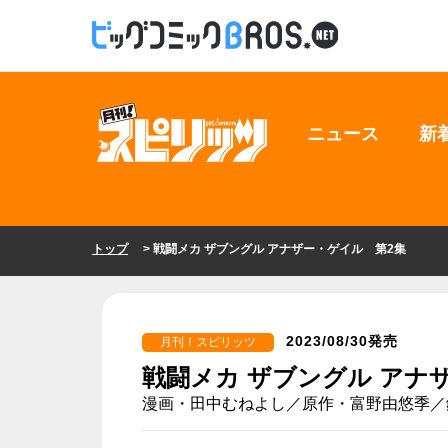
ニュース
新
トップ
> 戦闘メカ ザブングル アナザー・ゲイル 第2集
2023/08/30発売
月刊！スピリッツ
戦闘メカ ザブングル アナ
漫画・田中むねよし／原作・富野由悠季／