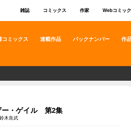
雑誌
コミックス
作家
Webコミッ
着コミックス
連載作品
バックナンバー
作
ザー・ゲイル 第2集
鈴木良武