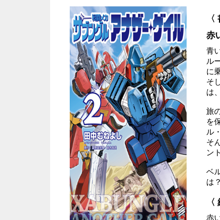
〈
赤
青
ル
に
そ
は
旅
を
ル
そ
ン
ベ
は
〈
赤