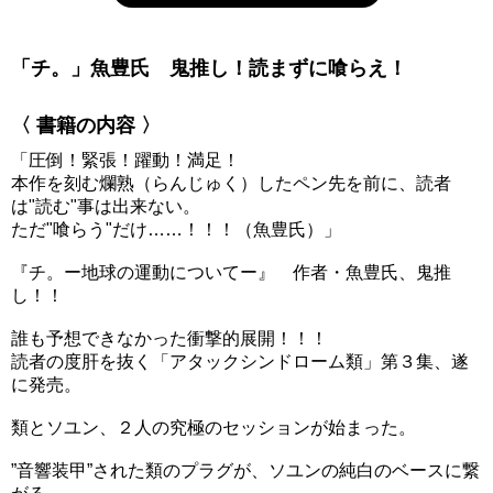
「チ。」魚豊氏 鬼推し！読まずに喰らえ！
〈 書籍の内容 〉
「圧倒！緊張！躍動！満足！
本作を刻む爛熟（らんじゅく）したペン先を前に、読者
は"読む"事は出来ない。
ただ"喰らう"だけ……！！！（魚豊氏）」
『チ。ー地球の運動についてー』 作者・魚豊氏、鬼推
し！！
誰も予想できなかった衝撃的展開！！！
読者の度肝を抜く「アタックシンドローム類」第３集、遂
に発売。
類とソユン、２人の究極のセッションが始まった。
”音響装甲”された類のプラグが、ソユンの純白のベースに繋