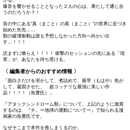
がる。
爆音を響かせることとなった２人の心は、果たして通じ合
うのだろうか？！
音の中にある“真（まこと）の真（まこと）”の世界に近づき
始めた矢先……
類の破壊衝動は誰も予想しなかった方向へ向かい出
す…！！！
読まずに喰らえ！！！！ 衝撃のセッションの先にある「現
実」が、あなたを待ち受ける。
〈 編集者からのおすすめ情報 〉
「面白さだけを溶かして、煮詰めて、最早（もはや）焦が
して、凝固させた、 超コッテリな最強に美しい作
品！！！！（魚豊氏）」
『アタックシンドローム類』について、上記のように激賞
するのは、『チ。ー地球の運動についてー』で知られる漫
画家の魚豊氏です。
なぜそこまで本作を推しまくるのか。