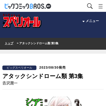
メニュー
トップ
> アタックシンドローム類 第3集
2023/08/30発売
ビッグスペリオール
アタックシンドローム類 第3集
𠮷沢潤一