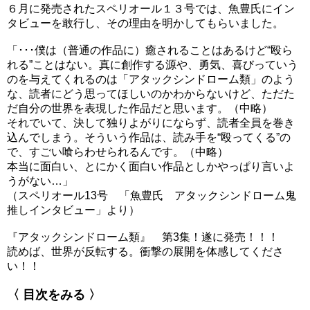
６月に発売されたスペリオール１３号では、魚豊氏にイン
タビューを敢行し、その理由を明かしてもらいました。
「･･･僕は（普通の作品に）癒されることはあるけど“殴ら
れる”ことはない。真に創作する源や、勇気、喜びっていう
のを与えてくれるのは「アタックシンドローム類」のよう
な、読者にどう思ってほしいのかわからないけど、ただた
だ自分の世界を表現した作品だと思います。（中略）
それでいて、決して独りよがりにならず、読者全員を巻き
込んでしまう。そういう作品は、読み手を“殴ってくる”の
で、すごい喰らわせられるんです。（中略）
本当に面白い、とにかく面白い作品としかやっぱり言いよ
うがない…」
（スペリオール13号 「魚豊氏 アタックシンドローム鬼
推しインタビュー」より）
『アタックシンドローム類』 第3集！遂に発売！！！
読めば、世界が反転する。衝撃の展開を体感してくださ
い！！
〈 目次をみる 〉