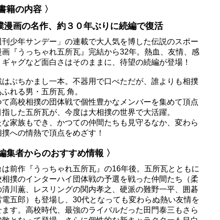
 書籍の内容 〉
撲漫画の名作、約３０年ぶりに続編で復活
週刊少年サンデー」の連載で大人気を博した伝説のスポー
漫画『うっちゃれ五所瓦』完結から32年。熱血、友情、感
、ギャグなど面白さはそのままに、待望の続編が登場！
戦はぶちかまし一本。不器用で口べただが、誰よりも相撲
あふれる男・五所瓦 角。
つて高校相撲の団体戦で個性豊かなメンバーを集めて頂点
目指した五所瓦が、今度は大相撲の世界で大活躍。
たな家族もでき、かつての仲間たちも見守るなか、変わら
相撲への情熱で頂点をめざす！
 編集者からのおすすめ情報 〉
台は前作『うっちゃれ五所瓦』の16年後。五所瓦とともに
校相撲のインターハイ団体戦の予選を戦った仲間たち（柔
の清川薫、レスリングの関内孝之、硬派の難野一平、囲碁
雷電五郎）も登場し、30代となっても変わらぬ熱い友情を
せます。高校時代、最強のライバルだった田門泰三もさら