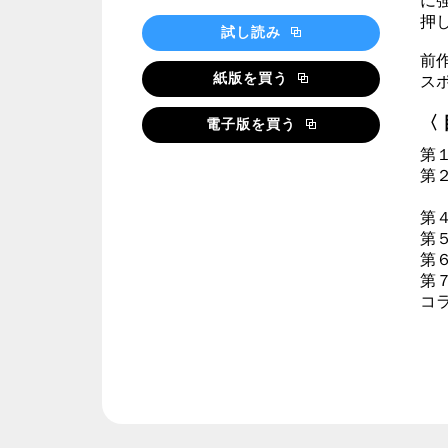
に
押
試し読み
前
紙版を買う
ス
〈
電子版を買う
第
第
第
第
第
第
第
コ