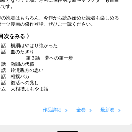
強敵となって登場。さらに個性的な新キャラクターも目白
しです。
作の読者はもちろん、今作から読み始めた読者も楽しめる
ポーツ漫画の傑作登場。ぜひご一読ください。
 目次をみる 〉
１話 横綱はやはり強かった
２話 血のたぎり
３話 夢への第一歩
４話 激闘の代償
５話 鈴滝親方の思い
６話 相撲バカ
７話 復活への兆し
ラム 大相撲よもやま話
作品詳細
全巻
最新巻