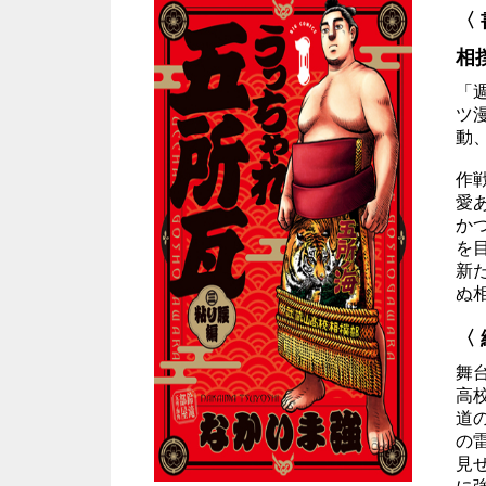
〈
相
「
ツ
動
作
愛
か
を
新
ぬ
〈
舞
高
道
の
見