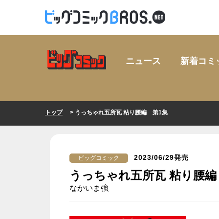
ニュース
新着コミ
トップ
> うっちゃれ五所瓦 粘り腰編 第1集
2023/06/29発売
ビッグコミック
うっちゃれ五所瓦 粘り腰編
なかいま強