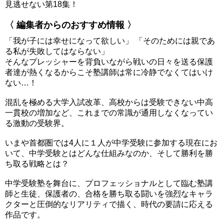
見逃せない第18集！
〈 編集者からのおすすめ情報 〉
「我が子には幸せになって欲しい」 「そのためには親であ
る私が失敗してはならない」
そんなプレッシャーを背負いながら戦いの日々を送る保護
者達が熱くなるからこそ塾講師は常に冷静でなくてはいけ
ない…！
混乱を極める大学入試改革、高校からは受験できない中高
一貫校の増加など、これまでの常識が通用しなくなってい
る激動の受験界。
いまや首都圏では4人に１人が中学受験に参加する現在にお
いて、中学受験とはどんな仕組みなのか、そして勝利を勝
ち取る戦略とは？
中学受験塾を舞台に、プロフェッショナルとして臨む塾講
師と生徒、保護者の、合格を勝ち取る闘いを強烈なキャラ
クターと圧倒的なリアリティで描く、時代の要請に応える
作品です。