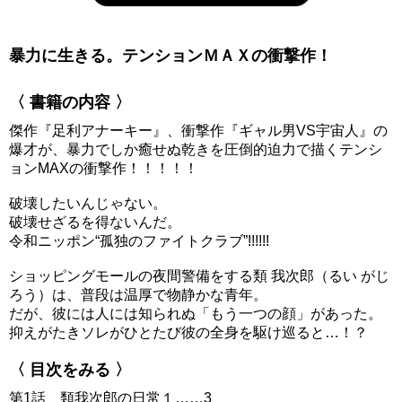
暴力に生きる。テンションＭＡＸの衝撃作！
〈 書籍の内容 〉
傑作『足利アナーキー』、衝撃作『ギャル男VS宇宙人』の
爆才が、暴力でしか癒せぬ乾きを圧倒的迫力で描くテンシ
ョンMAXの衝撃作！！！！！
破壊したいんじゃない。
破壊せざるを得ないんだ。
令和ニッポン“孤独のファイトクラブ”!!!!!!
ショッピングモールの夜間警備をする類 我次郎（るい がじ
ろう）は、普段は温厚で物静かな青年。
だが、彼には人には知られぬ「もう一つの顔」があった。
抑えがたきソレがひとたび彼の全身を駆け巡ると…！？
〈 目次をみる 〉
第1話 類我次郎の日常１……3