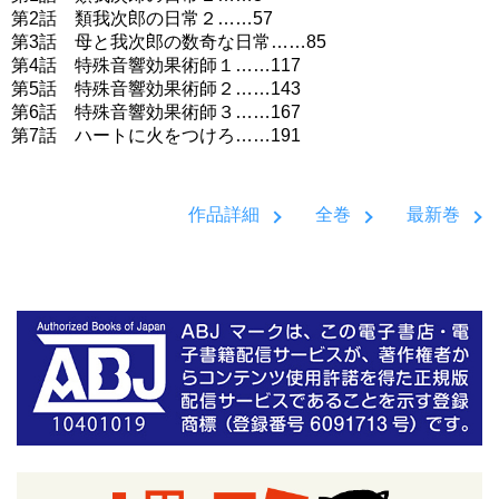
第2話 類我次郎の日常２……57
第3話 母と我次郎の数奇な日常……85
第4話 特殊音響効果術師１……117
第5話 特殊音響効果術師２……143
第6話 特殊音響効果術師３……167
第7話 ハートに火をつけろ……191
作品詳細
全巻
最新巻