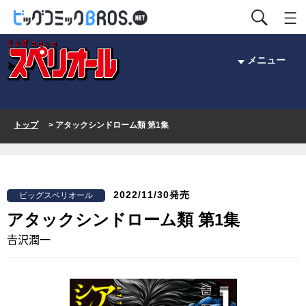
メニュー
トップ
> アタックシンドローム類 第1集
2022/11/30発売
ビッグスペリオール
アタックシンドローム類 第1集
𠮷沢潤一