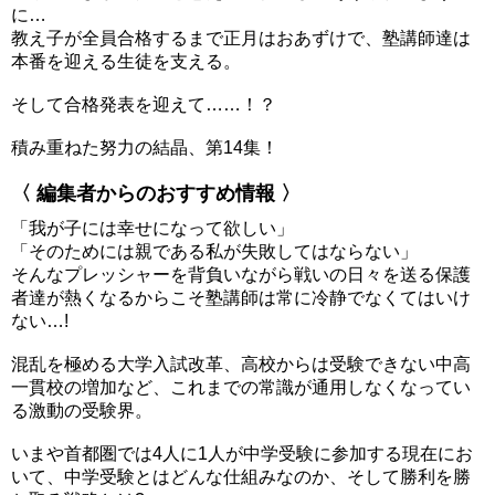
に…
教え子が全員合格するまで正月はおあずけで、塾講師達は
本番を迎える生徒を支える。
そして合格発表を迎えて……！？
積み重ねた努力の結晶、第14集！
〈 編集者からのおすすめ情報 〉
「我が子には幸せになって欲しい」
「そのためには親である私が失敗してはならない」
そんなプレッシャーを背負いながら戦いの日々を送る保護
者達が熱くなるからこそ塾講師は常に冷静でなくてはいけ
ない…!
混乱を極める大学入試改革、高校からは受験できない中高
一貫校の増加など、これまでの常識が通用しなくなってい
る激動の受験界。
いまや首都圏では4人に1人が中学受験に参加する現在にお
いて、中学受験とはどんな仕組みなのか、そして勝利を勝