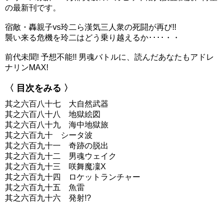
の最新刊です。
宿敵・轟親子vs玲二ら漢気三人衆の死闘が再び!!
襲い来る危機を玲二はどう乗り越えるか････・・
前代未聞! 予想不能!! 男魂バトルに、読んだあなたもアドレ
ナリンMAX!
〈 目次をみる 〉
其之六百八十七 大自然武器
其之六百八十八 地獄絵図
其之六百八十九 海中地獄旅
其之六百九十 シータ波
其之六百九十一 奇跡の脱出
其之六百九十二 男魂ウェイク
其之六百九十三 咲舞魔凜X
其之六百九十四 ロケットランチャー
其之六百九十五 魚雷
其之六百九十六 発射!?