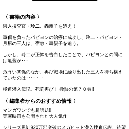
〈 書籍の内容 〉
潜入捜査官・玲二、轟親子を追え！
重傷を負ったパピヨンの治療に成功し、玲二・パピヨン・
月原の三人は、宿敵・轟親子を追う。
しかし、玲二が正体を告白したことで、パピヨンとの間に
は亀裂が･･･
危うい関係のなか、再び戦場に繰り出した三人を待ち構え
ていたのは････・・
極道潜入伝説、死闘再び！ 極熱の第７０巻!!
〈 編集者からのおすすめ情報 〉
マンガワンでも超話題!!
実写映画も公開された大人気作!
シリーズ累計920万部突破のメガヒット潜入捜査伝説、待望