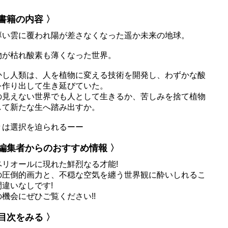
 書籍の内容 〉
厚い雲に覆われ陽が差さなくなった遥か未来の地球。
物が枯れ酸素も薄くなった世界。
かし人類は、人を植物に変える技術を開発し、わずかな酸
を作り出して生き延びていた。
の見えない世界でも人として生きるか、苦しみを捨て植物
して新たな生へ踏み出すか。
々は選択を迫られるーー
 編集者からのおすすめ情報 〉
ペリオールに現れた鮮烈なる才能!
の圧倒的画力と、不穏な空気を纏う世界観に酔いしれるこ
間違いなしです!
の機会にぜひご覧ください!!
 目次をみる 〉