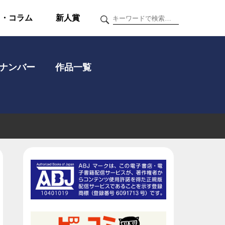
ク・コラム
新人賞
ナンバー
作品一覧