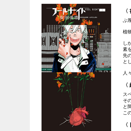
〈
ぶ
植
し
素
先
と
人
〈
ス
そ
と
こ
〈