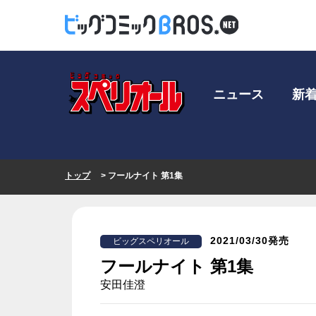
ニュース
新
トップ
> フールナイト 第1集
2021/03/30発売
ビッグスペリオール
フールナイト 第1集
安田佳澄