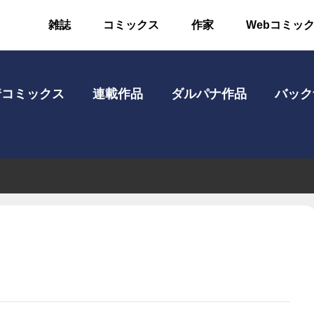
雑誌
コミックス
作家
Webコミッ
着コミックス
連載作品
ダルパナ作品
バック