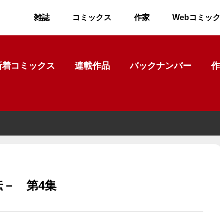
雑誌
コミックス
作家
Webコミッ
新着コミックス
連載作品
バックナンバー
作
－ 第4集