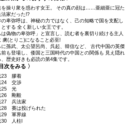
道を操り衆を惑わす女王。 その真の顔は……亜細亜に冠た
法家だった!?
作の卑弥呼は、神秘の力ではなく、己の知略で国を支配し
うとする 全く新しい女王です。
己は偽物の卑弥呼」と宣言し、読む者を裏切り続ける主人
 虜(とりこ)になること必至!
らに孫武、太公望呂尚、呉起、韓信など、 古代中国の英傑
名前も登場し、倭国と三国時代の中国との関係も 見え隠れ
る、歴史好きも必読の第4集です。
 目次をみる 〉
23 膠着
24 交渉
25 光
26 剛毅
伝27 兵法家
伝28 賽は投げられた
伝29 軍界線
30 人柱l