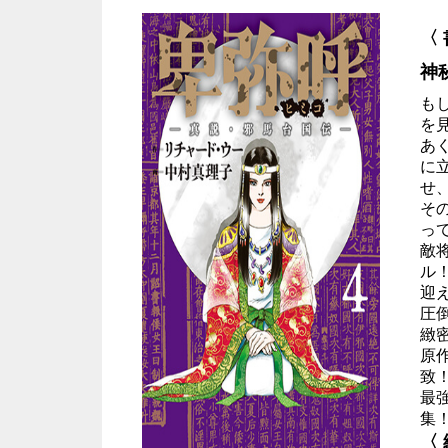
〈
神
も
を
あ
に
せ
そ
っ
敵
ル
迎
圧
緻
原
致
最
集
〈