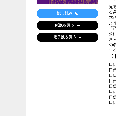
鬼
る兵
試し読み
本
よ
紙版を買う
「
公に
電子版を買う
さ
の
す
〈
口伝
口伝
口伝
口伝
口
口
口
口伝