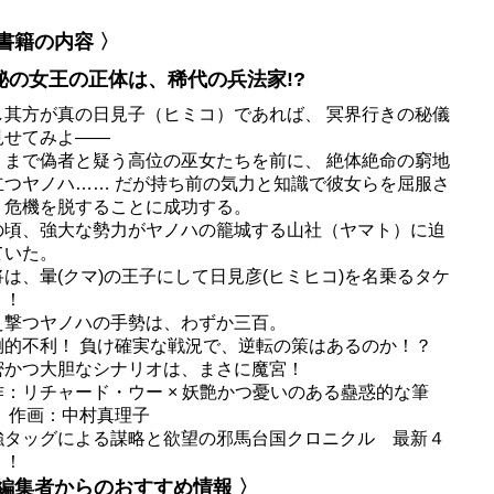
 書籍の内容 〉
秘の女王の正体は、稀代の兵法家!?
し其方が真の日見子（ヒミコ）であれば、 冥界行きの秘儀
見せてみよ――
くまで偽者と疑う高位の巫女たちを前に、 絶体絶命の窮地
立つヤノハ…… だが持ち前の気力と知識で彼女らを屈服さ
、危機を脱することに成功する。
の頃、強大な勢力がヤノハの籠城する山社（ヤマト）に迫
ていた。
将は、暈(クマ)の王子にして日見彦(ヒミヒコ)を名乗るタケ
！！
え撃つヤノハの手勢は、わずか三百。
倒的不利！ 負け確実な戦況で、逆転の策はあるのか！？
密かつ大胆なシナリオは、まさに魔宮！
作：リチャード・ウー × 妖艶かつ憂いのある蠱惑的な筆
！ 作画：中村真理子
強タッグによる謀略と欲望の邪馬台国クロニクル 最新４
！！
 編集者からのおすすめ情報 〉