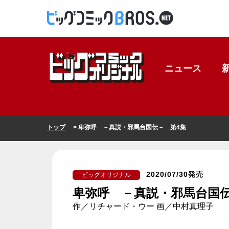
ニュース
トップ
> 卑弥呼 －真説・邪馬台国伝－ 第4集
2020/07/30発売
ビッグオリジナル
卑弥呼 －真説・邪馬台国伝
作／リチャード・ウー 画／中村真理子