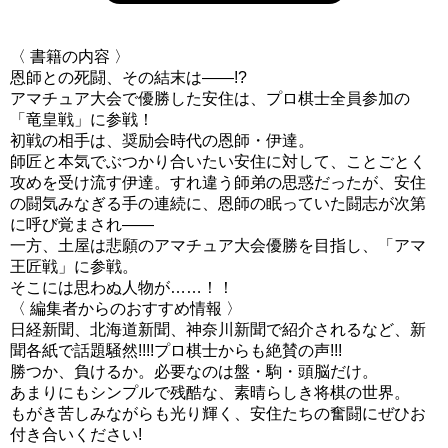
〈 書籍の内容 〉
恩師との死闘、その結末は――!?
アマチュア大会で優勝した安住は、プロ棋士全員参加の
「竜皇戦」に参戦！
初戦の相手は、奨励会時代の恩師・伊達。
師匠と本気でぶつかり合いたい安住に対して、ことごとく
攻めを受け流す伊達。すれ違う師弟の思惑だったが、安住
の闘気みなぎる手の連続に、恩師の眠っていた闘志が次第
に呼び覚まされ――
一方、土屋は悲願のアマチュア大会優勝を目指し、「アマ
王匠戦」に参戦。
そこには思わぬ人物が……！！
〈 編集者からのおすすめ情報 〉
日経新聞、北海道新聞、神奈川新聞で紹介されるなど、新
聞各紙で話題騒然!!!!プロ棋士からも絶賛の声!!!
勝つか、負けるか。必要なのは盤・駒・頭脳だけ。
あまりにもシンプルで残酷な、素晴らしき将棋の世界。
もがき苦しみながらも光り輝く、安住たちの奮闘にぜひお
付き合いください!