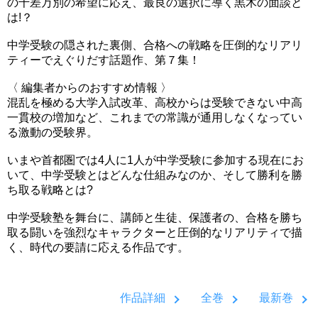
の千差万別の希望に応え、最良の選択に導く黒木の面談と
は!？
中学受験の隠された裏側、合格への戦略を圧倒的なリアリ
ティーでえぐりだす話題作、第７集！
〈 編集者からのおすすめ情報 〉
混乱を極める大学入試改革、高校からは受験できない中高
一貫校の増加など、これまでの常識が通用しなくなってい
る激動の受験界。
いまや首都圏では4人に1人が中学受験に参加する現在にお
いて、中学受験とはどんな仕組みなのか、そして勝利を勝
ち取る戦略とは?
中学受験塾を舞台に、講師と生徒、保護者の、合格を勝ち
取る闘いを強烈なキャラクターと圧倒的なリアリティで描
く、時代の要請に応える作品です。
作品詳細
全巻
最新巻