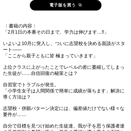
電子版を買う
〈 書籍の内容 〉
「2月1日の本番その日まで、学力は伸びます…!!」
いよいよ10月に突入し、ついに志望校を決める面談がスタ
ート――
「ここから親子ともに皆 極まっていきます」
上位クラスに上がったことでレベルの差に萎縮してしまっ
た生徒が……自信回復の秘策とは？
自習室でトラブルが発生。
「小学生女子は人間関係で簡単に成績が落ちます」解決に
導く方法は？
志望校・併願パターン決定には、偏差値だけでない様々な
要件が……
自分で目標を見つけ始めた生徒達、我が子を思う保護者達