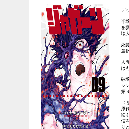
デ
半
を救
壊
死
選
人
は
破
シ
第
〈
原
絵
信
り