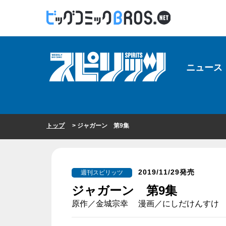
ニュース
トップ
> ジャガーン 第9集
2019/11/29発売
週刊スピリッツ
ジャガーン 第9集
原作／金城宗幸 漫画／にしだけんすけ