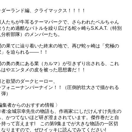
ッダーランド編、クライマックス！！！！
壊人たちが牛耳るテーマパークで、さらわれたベルちゃん
うため過酷なバトルを繰り広げる蛇ヶ崎らS.K.A.T.（特別
人分析部隊）のメンバーたち。
闘の果てに辿り着いた終末の地で、再び蛇ヶ崎は「究極の
択」を迫られる――！！
間の奥の奥にある業（カルマ）が引きずり出される、これ
もはやエンタメの皮を被った思想書だ！！
壊と欲望のダークヒーロー、
ンフォニーナンバーナイン！！（圧倒的壮大さで描かれる
９弾）
 編集者からのおすすめ情報 〉
作者:金城宗幸先生の物語も、作画家:にしだけんすけ先生の
も、かつてないほど研ぎ澄まされています。傑作巻だと自
を持って言えます! この第9集までが大きな物語の一区切
となりますので、ぜひイッキに読んでみてください!