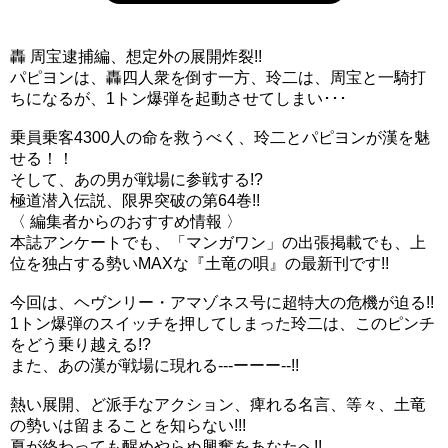
轟 周宝逮捕編、想定外の展開炸裂!!
パピヨンは、轟四人衆を倒す一方、玲二は、周宝と一騎打
ちになるが、1トン爆弾を起動させてしまい･･･
乗員乗客4300人の命を救うべく、玲二とパピヨンが漢を魅
せる！！
そして、あの男が戦場に参戦する!?
極道潜入伝説、限界突破の第64巻!!
〈 編集者からのおすすめ情報 〉
本誌アンケートでも、「マンガワン」の出張掲載でも、上
位を独占する勢いMAXな『土竜の唄』の最新刊です!!
今回は、ヘヴンリー・アマゾネス号に超特大の危機が迫る!!
1トン爆弾のスイッチを押してしまった玲二は、このピンチ
をどう乗り越える!?
また、あの漢が戦場に現れる---ーーー--!!
熱い展開、ど派手なアクション、痺れる名言、等々、土竜
の勢いは留まることを知らない!!!
夏が終わっても醒めやらぬ興奮をあなたへ!!