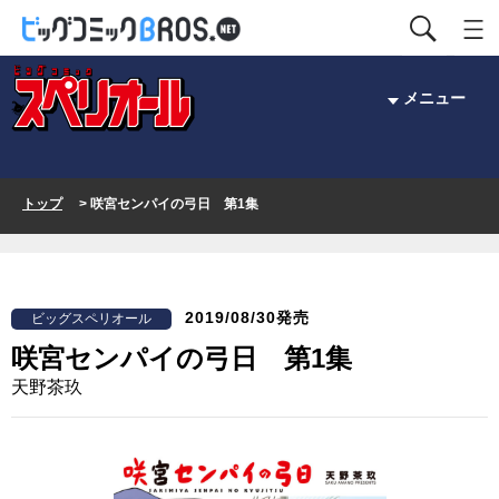
メニュー
トップ
> 咲宮センパイの弓日 第1集
2019/08/30発売
ビッグスペリオール
咲宮センパイの弓日 第1集
天野茶玖