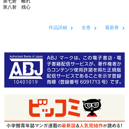
第七射 離れ
第八射 残心
作品詳細
全巻
最新巻