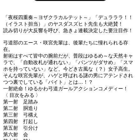
「夜桜四重奏～ヨザクラカルテット～」「デュラララ！！
（イラスト担当）」のヤスダスズヒト先生も大絶賛！
読み切りが大反響を呼び、急きょ連載決定した要注目作！
弓道部のエース・咲宮先輩は、後輩たちに憧れられる存
在。
射術はすべて皆中の腕前だが、普段はゆるめ～な天然キャ
ラで、「自動改札が通れない」「パンツがダサめ」「スマ
ホを持っていない」など、今どき古風な（？）女子高生。
そんな咲宮先輩が、ハゲと呼ばれる謎の男にアテンドされ
つつ裏でしている「バイト」とは…！？
一射絶命！ゆるかわ弓道ガールアクションコメディー！
〈 目次をみる 〉
第一射 足踏み
第二射 胴造り
第三射 弓構え
第四射 打起し
第五射 引分け
第六射 会