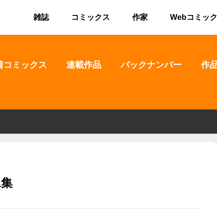
雑誌
コミックス
作家
Webコミッ
着コミックス
連載作品
バックナンバー
作
1集