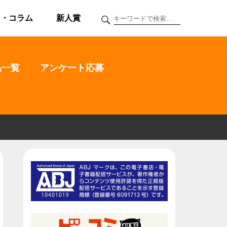
ク・コラム
新人賞
品一覧
アンケート応募