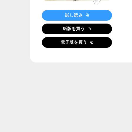
試し読み
紙版を買う
電子版を買う