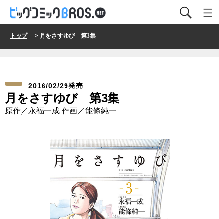
トップ
> 月をさすゆび 第3集
2016/02/29発売
月をさすゆび 第3集
原作／永福一成 作画／能條純一