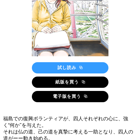
試し読み
紙版を買う
電子版を買う
福島での復興ボランティアが、四人それぞれの心に、強
く“何か"を与えた。
それは仏の道、己の道を真摯に考える一助となり、四人の
道がーー動き始める。