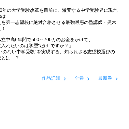
020年の大学受験改革を目前に、激変する中学受験界に現れ
のは
徒を第一志望校に絶対合格させる最強最悪の塾講師・黒木
人！
立中高6年間で500～700万のお金をかけて、
に入れたいのは学歴“だけ"ですか？」
悔いのない中学受験"を実現する、知られざる志望校選びの
訣とは…？
作品詳細
全巻
最新巻