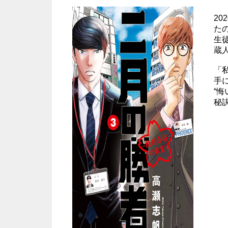
2
た
生
蔵
「私
手
“
秘