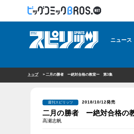
ニュース
トップ
> 二月の勝者 ー絶対合格の教室ー 第3集
2018/10/12発売
週刊スピリッツ
二月の勝者 ー絶対合格の教
高瀬志帆