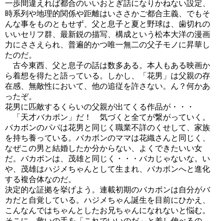
一歩間違えれば都合のいいおとぎ話になりかねない設定、
時系列や地理的関係や距離はいささかご都合主義、でもそ
んな事をものともせず、父と息子と夏と野球は、歯切れの
いいセリフ群、最新鋭の描写、構成という松本大洋の漫画
力にささえられ、普遍的かつ唯一無二の父子モノに昇華し
たのだ。
古今東西、父と息子の話は数多ある。本人もある映画か
ら着想を得たと語っている。しかし、「花男」は父親の存
在感、無敵性において、他の追従を許さない。ん？何かあ
ったぞ。
花男に匹敵するくらいの父親が出てくる作品が・・・
「天才バカボン」だ！ 気づくと全てが繋がっていく。
バカボンのパパは花男と同じく職業不詳のくせして、家族
を持ち養っている。バカボンのママは花織さんと同じく、
なぜこの男と結婚したか分からない、よくできたいい女
だ。バカボンは、茂雄と同じく・・・バカじゃないな。い
や、茂雄はハジメちゃんとして生まれ、バカボンへと進化
する複合体なのだ。
決定的な証拠を挙げよう。連載初期のバカボンは自分がバ
カだと自覚している。ハジメちゃん誕生を目前にひかえ、
こんなんではちゃんとしたお兄ちゃんになれないと悩む。
そこに、救いの手を「これでいいのだ」と差し伸べるの