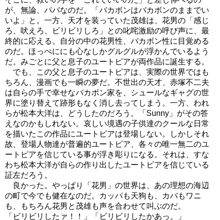
が、無論、パパなのだ。「バカボンはバカボンのままでい
いよ」と。一方、天才を装っていた茂雄は、花男の「感じ
ろ、吠えろ、ビリビリしろ」との叱咤激励の呼び声に、最
終的に応える。自分の中の花男性、バカボン性に目覚める
のだ。ほっぺににも心なしかグルグルが浮かんでいるよう
だ。みごとに父と息子のユートピアが両作品に誕生する。
でも、この父と息子のユートピアは、実際の世界ではも
ちろん、漫画でも一瞬の夢だ。不世出の天才、赤塚不二夫
は自らの手で幸せなバカボン家を、シュールなギャグの世
界に塗り替えて跡形もなく消し去ってしまう。一方、われ
らが松本大洋は、どうしたのだろう。「Sunny」がその答
えなのかもしれない。哀しい境遇の子供達のクールな日常
を描いたこの作品にユートピアは登場しない。しかしそれ
故、登場人物達が普遍的ユートピア、各々の唯一無二のユ
ートピアを信じている事が浮き彫りになる。それは、すな
わち松本大洋が自らの作り出したユートピアを信じている
証左だろう。
良かった。やっぱり「花男」の世界は、あの理想の海辺
の町で今でも健在なのだ。カッパも天狗も、カバもワニ
も、もちろん花男と茂雄も声を合わせて叫ぶのだ。
「ビリビリしたァ！！」「ビリビリしたかあっ。」