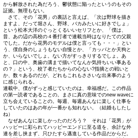
から解放された為だろう、鬱状態に陥ったというのもその
証拠。無理もない。
さて、その「花男」の裏話と言えば、「次は野球を描き
ますよ、だって堀さん、野球、バカみたいに好きでしょ」
という松本大洋のぐっとくるいいセリフとか、「僕は、
昔、あの辺の高校の４番打者で連載当時はなりたての父親
でした。だから花男のモデルは僕と言っても・・・」とい
う、僕自身のしょうもない自慢とか、「カッパとか天狗と
か、いらないでしょ。ない方がすっきりするでしょ。あ
と、口の中、奥歯の溝まで描いてなんか気持ちいい事ある
の？」という、校了者たちからの心ない?指摘との戦いと
か、数々あるのだが、どれもこれもささいな出来事のよう
に感じられる。
連載中、僕がずっと感じていたのは、幸福感だ。この作品
の第一読者であることの。まさに真の意味でのnew waveに
立ち会えていることの。毎週、毎週あんなに楽しく仕事を
していたのはあの年が一番かも知れない。（結婚もしたし
ね）
なぜあんなに楽しかったのだろう？ それは「花男」が
ハッピーに彩られてハッピーエンドに至る道を、余計な外
連を差し挟まず、只ひたすら邁進している作品だからだ。