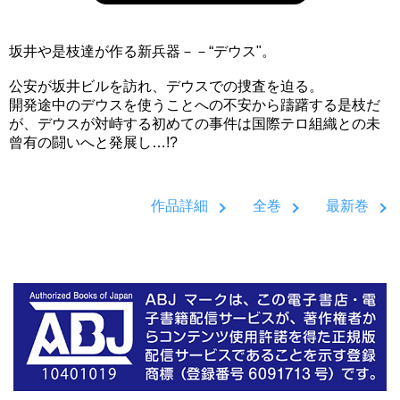
坂井や是枝達が作る新兵器－－“デウス"。
公安が坂井ビルを訪れ、デウスでの捜査を迫る。
開発途中のデウスを使うことへの不安から躊躇する是枝だ
が、デウスが対峙する初めての事件は国際テロ組織との未
曾有の闘いへと発展し…!?
作品詳細
全巻
最新巻