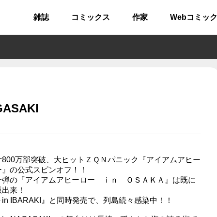
雑誌
コミックス
作家
Webコミッ
ASAKI
計800万部突破、大ヒットＺＱＮパニック『アイアムアヒー
ー』の公式スピンオフ！！
一弾の『アイアムアヒーロー ｉｎ ＯＳＡＫＡ』は既に
版出来！
in IBARAKI』と同時発売で、列島続々感染中！！