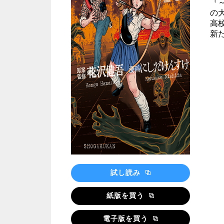
『～
の
高
新
試し読み
紙版を買う
電子版を買う