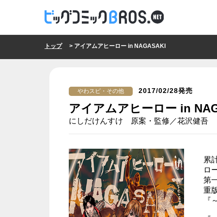
トップ
> アイアムアヒーロー in NAGASAKI
2017/02/28発売
やわスピ・その他
アイアムアヒーロー in NAG
にしだけんすけ 原案・監修／花沢健吾
累
ロ
第
重
『～