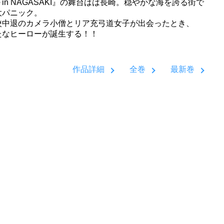
in NAGASAKI』の舞台はは長崎。穏やかな海を誇る街で
大パニック。
校中退のカメラ小僧とリア充弓道女子が出会ったとき、
たなヒーローが誕生する！！
作品詳細
全巻
最新巻