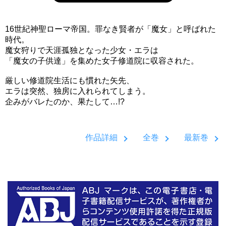
16世紀神聖ローマ帝国。罪なき賢者が「魔女」と呼ばれた
時代。
魔女狩りで天涯孤独となった少女・エラは
「魔女の子供達」を集めた女子修道院に収容された。
厳しい修道院生活にも慣れた矢先、
エラは突然、独房に入れられてしまう。
企みがバレたのか、果たして…!?
作品詳細
全巻
最新巻