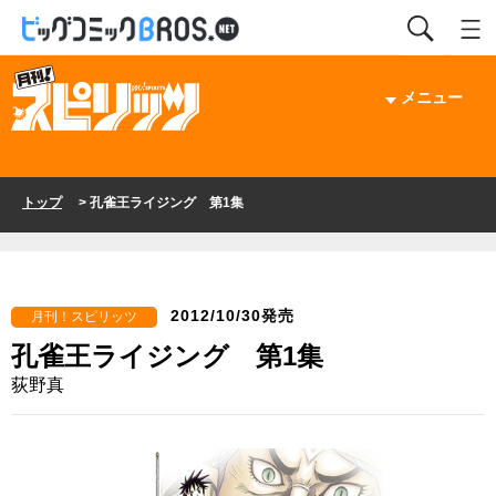
メニュー
トップ
> 孔雀王ライジング 第1集
2012/10/30発売
月刊！スピリッツ
孔雀王ライジング 第1集
荻野真