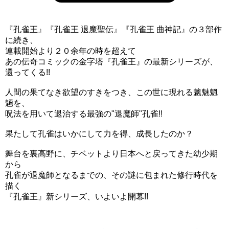
『孔雀王』『孔雀王 退魔聖伝』『孔雀王 曲神記』の３部作
に続き、
連載開始より２０余年の時を超えて
あの伝奇コミックの金字塔『孔雀王』の最新シリーズが、
還ってくる!!
人間の果てなき欲望のすきをつき、この世に現れる魑魅魍
魎を、
呪法を用いて退治する最強の"退魔師"孔雀!!
果たして孔雀はいかにして力を得、成長したのか？
舞台を裏高野に、チベットより日本へと戻ってきた幼少期
から
孔雀が退魔師となるまでの、その謎に包まれた修行時代を
描く
『孔雀王』新シリーズ、いよいよ開幕!!