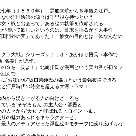
政七年（１８６０年）、黒船来航から８年後の江戸。
れない浮世絵師の源吾は千里眼を持つという
の女・楓と出会って、ある絵の執筆を依頼される…
女が描いて欲しいというのは、幕末を揺るがす大事件
桜田門外の変」であった！ 彼女の目的とは一体なんなの
?
サクラ大戦』シリーズシナリオ・あかほり悟氏（本作で
悟"名義）が原作、
このＳを、見よ！』北崎拓氏が漫画という実力派が初タッ
を組んで、
らに“お江戸ル"堀口茉純氏の協力という最強布陣で贈る
代と江戸時代の時空を超える大河ドラマ！
の内から湧き上がる力の向けどころを
している“そぞろもん"の主人公・源吾と
戸の人々から“天女"と呼ばれるヒロイン・楓…
たりの魅力あふれるキャラクターと、
時最大のメディアだった浮世絵をモチーフに繰り広げられ
、