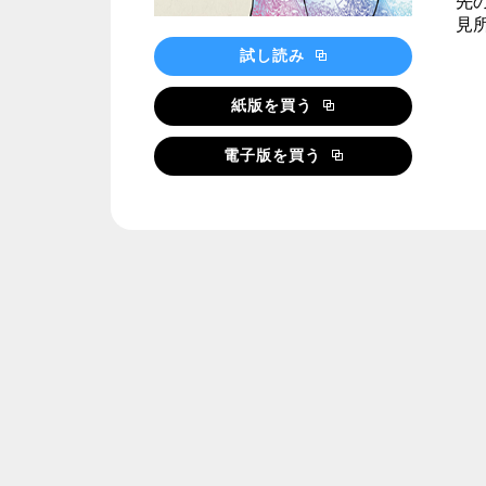
先
見
試し読み
紙版を買う
電子版を買う