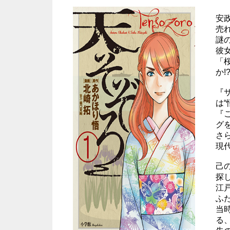
安
売
謎
彼
「
か!
『
は“
『
グ
さ
現
己
探
江
ふ
当
る