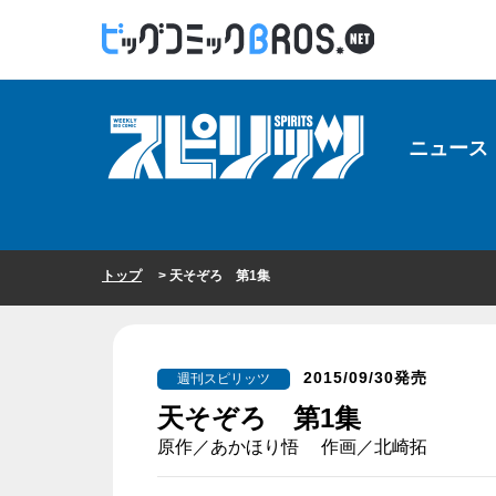
ニュース
トップ
> 天そぞろ 第1集
2015/09/30発売
週刊スピリッツ
天そぞろ 第1集
原作／あかほり悟 作画／北崎拓