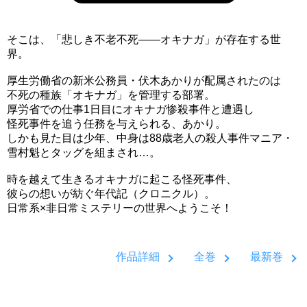
そこは、「悲しき不老不死――オキナガ」が存在する世
界。
厚生労働省の新米公務員・伏木あかりが配属されたのは
不死の種族「オキナガ」を管理する部署。
厚労省での仕事1日目にオキナガ惨殺事件と遭遇し
怪死事件を追う任務を与えられる、あかり。
しかも見た目は少年、中身は88歳老人の殺人事件マニア・
雪村魁とタッグを組まされ…。
時を越えて生きるオキナガに起こる怪死事件、
彼らの想いが紡ぐ年代記（クロニクル）。
日常系×非日常ミステリーの世界へようこそ！
作品詳細
全巻
最新巻