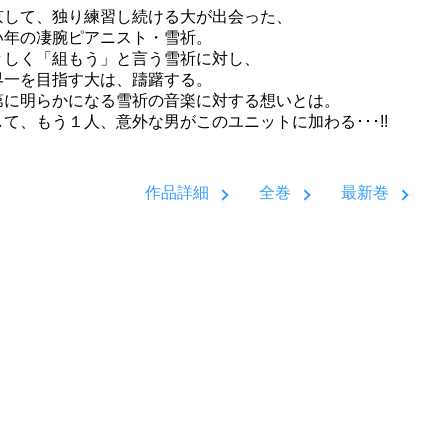
京して、独り練習し続ける大が出会った、
い年の凄腕ピアニスト・雪祈。
々しく「組もう」と言う雪祈に対し、
界一を目指す大は、躊躇する。
第に明らかになる雪祈の音楽に対する想いとは。
して、もう１人、意外な男がこのユニットに加わる･･･!!
作品詳細
全巻
最新巻