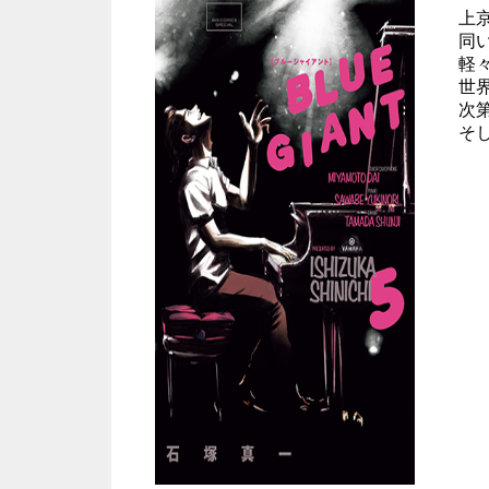
上
同
軽
世
次
そ