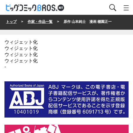
トップ
>
作家・作品一覧
> 原作 山本純士 漫画 棚園正一
ウィジェット化
ウィジェット化
ウィジェット化
ウィジェット化
-