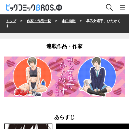
トップ
>
作家・作品一覧
>
水口尚樹
> 早乙女選手、ひたかく
す
連載作品・作家
あらすじ