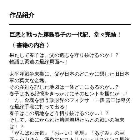
作品紹介
巨悪と戦った霧島春子の一代記、堂々完結！
〈 書籍の内容 〉
果たして春子は、父の遺志を守り抜けるのか！？
物語は緊迫の最終局面へ！
太平洋戦争末期に、父が日本のどこかに隠した旧日本
軍の莫大な金塊。
その在処を記した地図は一体どこにあるのか…？
春子はある記憶をきっかけにそのヒントを掴むが…！
一方、金塊を狙う政財界のフィクサー・俵 善三は卑劣
な最終手段に打って出る！
春子はこの窮地をどう切り抜けるのか…！？
そして、欲にかられた魑魅魍魎たちとの戦いの顛末
は！？
『がんばれ元気』『お～い！竜馬』『あずみ』の巨
匠・小山ゆう、渾身のヒストリカル・サスペンス最終