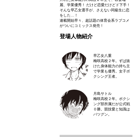
麗、学業優秀！ だけど恋愛だけどド下手！
そんな早乙女選手が、さえない同級生に恋
をした…！
連載開始早々、超話題の体育会系ラブコメ
がついにコミックス発売！
登場人物紹介
早乙女八重
梅咲高校２年。ずば抜
けた身体能力の持ち主
で学業も優秀。女子ボ
クシング王者。
月島サトル
梅咲高校２年。ボクシ
ング部所属だが公式戦
０勝。競技愛と知識は
バツグン。