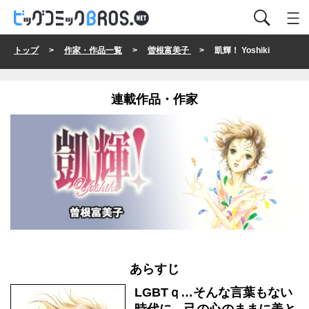
トップ
>
作家・作品一覧
>
曽根富美子
> 凱輝！ Yoshiki
連載作品・作家
あらすじ
LGBTｑ…そんな言葉もない