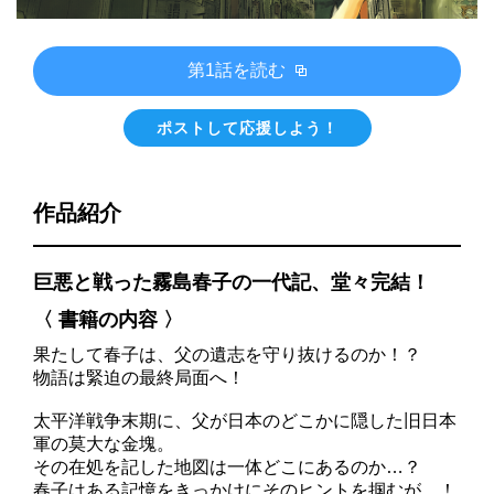
第1話を読む
ポストして応援しよう！
作品紹介
巨悪と戦った霧島春子の一代記、堂々完結！
〈 書籍の内容 〉
果たして春子は、父の遺志を守り抜けるのか！？
物語は緊迫の最終局面へ！
太平洋戦争末期に、父が日本のどこかに隠した旧日本
軍の莫大な金塊。
その在処を記した地図は一体どこにあるのか…？
春子はある記憶をきっかけにそのヒントを掴むが…！