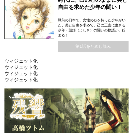
時代に、己の心のままに美と
自由を求めた少年の闘い！
戦前の日本で、女性の心を持った少年がい
た。美と自由を求めて、己に正直に生きる
少年・凱輝（よしき）の闘いの物語が、始
まる！
第1話をためし読み
ウィジェット化
ウィジェット化
ウィジェット化
ウィジェット化
-