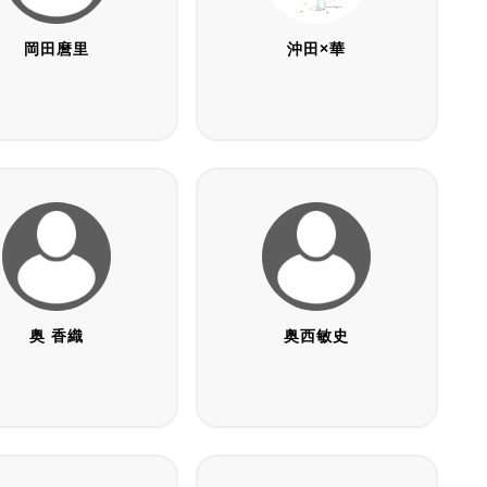
岡田麿里
沖田×華
奥 香織
奥西敏史