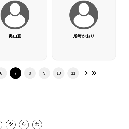
奥山直
尾崎かおり
6
7
8
9
10
11
や
ら
わ