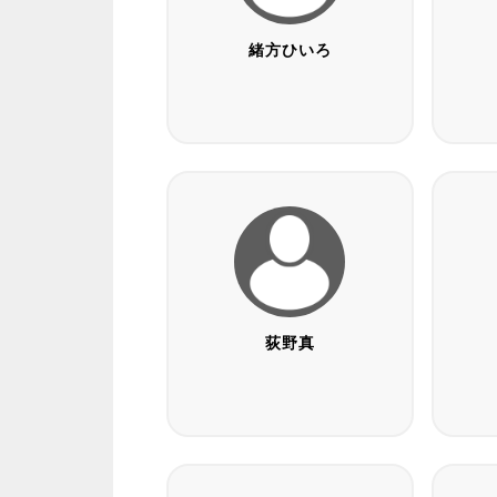
緒方ひいろ
荻野真