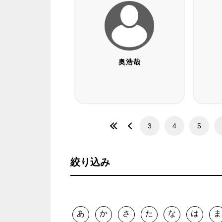
奥浩哉
3
4
5
絞り込み
あ
か
さ
た
な
は
ま